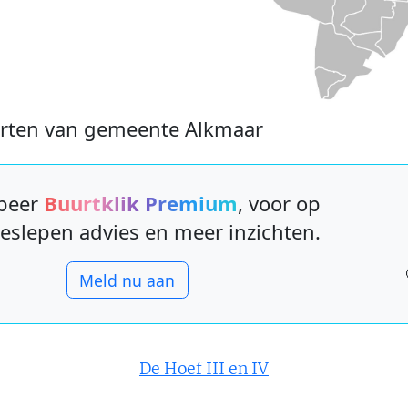
urten van gemeente Alkmaar
beer
Buurtklik Premium
, voor op
eslepen advies en meer inzichten.
Meld nu aan
De Hoef III en IV