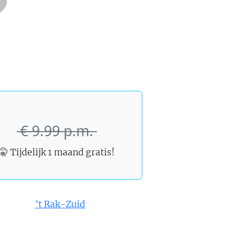
€ 9.99 p.m.
🤫 Tijdelijk
1 maand
gratis!
't Rak-Zuid