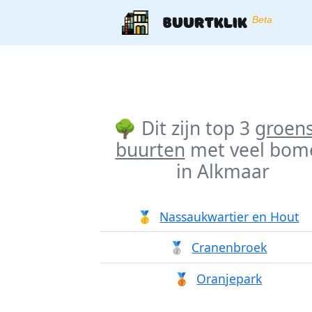
Buurtklik
Beta
🌳 Dit zijn top 3
groen
buurten
met veel bom
in
Alkmaar
🥇
Nassaukwartier en Hout
🥈
Cranenbroek
🥉
Oranjepark