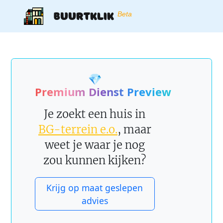
Buurtklik
Beta
💎
Premium Dienst Preview
Je zoekt een huis in
BG-terrein e.o.
, maar
weet je waar je nog
zou kunnen kijken?
Krijg op maat geslepen
advies