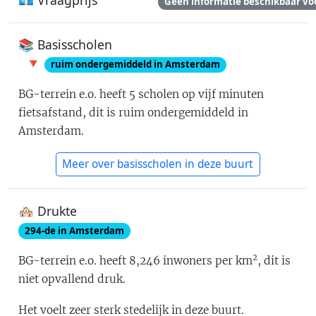
💶 Vraagprijs
Geen informatie beschikbaar vo
📚 Basisscholen
🔻
ruim ondergemiddeld in Amsterdam
BG-terrein e.o.
heeft
5
scholen op vijf minuten
fietsafstand
, dit is
ruim ondergemiddeld in
Amsterdam
.
Meer over basisscholen in deze buurt
🏘 Drukte
294
-de in
Amsterdam
2
BG-terrein e.o.
heeft
8,246
inwoners per km
, dit is
niet opvallend druk
.
Het voelt
zeer sterk stedelijk
in deze buurt.