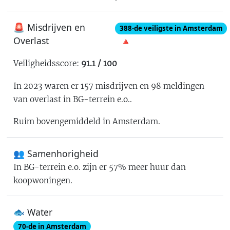
🚨 Misdrijven en
388
-de
veiligste in Amsterdam
Overlast
🔺
Veiligheidsscore:
91.1
/ 100
In 2023 waren er
157
misdrijven en
98
meldingen
van overlast in
BG-terrein e.o.
.
Ruim bovengemiddeld in Amsterdam
.
👥 Samenhorigheid
In
BG-terrein e.o.
zijn er
57% meer huur dan
koopwoningen
.
🐟 Water
70
-de in
Amsterdam