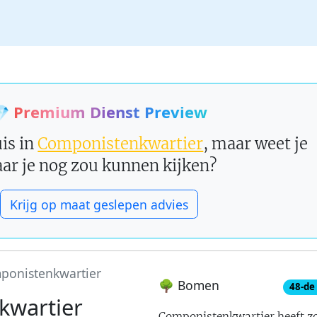

Premium Dienst Preview
is in
Componistenkwartier
, maar weet je
ar je nog zou kunnen kijken?
Krijg op maat geslepen advies
ponistenkwartier
🌳 Bomen
48
-de
kwartier
Componistenkwartier
heeft z