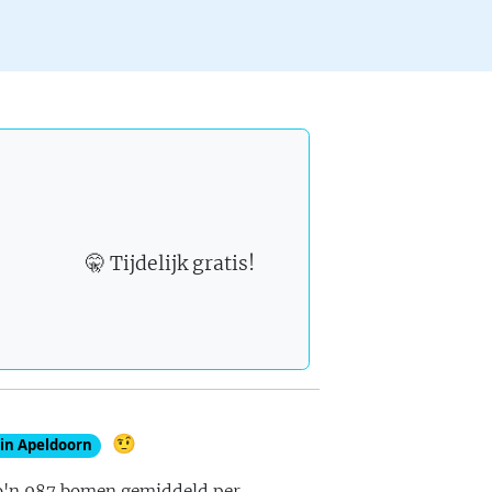
🤫 Tijdelijk gratis!
🤨
 in
Apeldoorn
o'n
987
bomen gemiddeld per