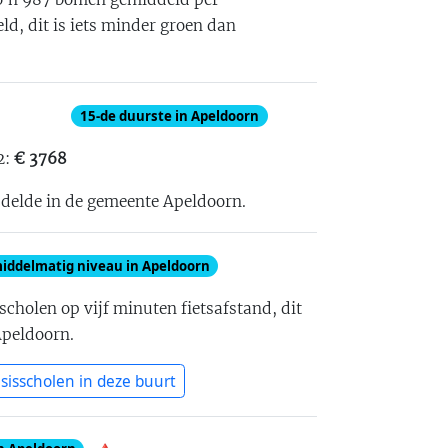
eld
, dit is
iets minder groen dan
15
-de
duurste in Apeldoorn
2:
€
3768
iddelde in de gemeente Apeldoorn
.
iddelmatig niveau in Apeldoorn
scholen op vijf minuten fietsafstand
, dit
Apeldoorn
.
sisscholen in deze buurt
🔺