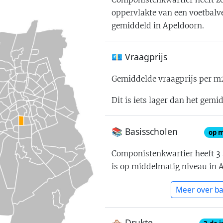
oppervlakte van een voetbalv
gemiddeld in Apeldoorn
.
💶 Vraagprijs
Gemiddelde vraagprijs per m
Dit is iets lager dan het gem
📚 Basisscholen
op m
Componistenkwartier
heeft
3
is
op middelmatig niveau in 
Meer over ba
🏘 Drukte