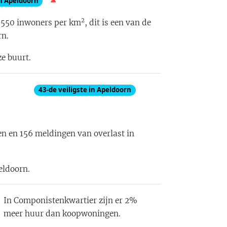
in
Apeldoorn
2
,550
inwoners per km
, dit is
een van de
rn
.
ze buurt.
43
-de
veiligste in Apeldoorn
en en
156
meldingen van overlast in
eldoorn
.
In
Componistenkwartier
zijn er
2%
meer huur dan koopwoningen
.