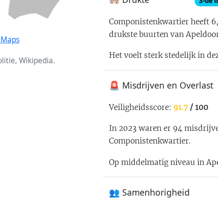
3
-de 
Componistenkwartier
heeft
6
drukste buurten van Apeldoo
e Maps
Het voelt
sterk stedelijk
in de
itie, Wikipedia.
🚨 Misdrijven en Overlast
Veiligheidsscore:
91.7
/ 100
In 2023 waren er
94
misdrijv
Componistenkwartier
.
Op middelmatig niveau in Ap
👥 Samenhorigheid