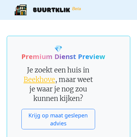
Buurtklik
Beta
💎
Premium Dienst Preview
Je zoekt een huis in
Beekhove
, maar weet
je waar je nog zou
kunnen kijken?
Krijg op maat geslepen
advies