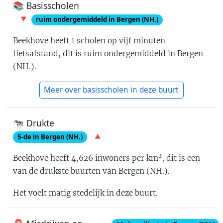
📚 Basisscholen
🔻
ruim ondergemiddeld in Bergen (NH.)
Beekhove
heeft
1
scholen op vijf minuten
fietsafstand
, dit is
ruim ondergemiddeld in Bergen
(NH.)
.
Meer over basisscholen in deze buurt
🐄 Drukte
🔺
5
-de in
Bergen (NH.)
2
Beekhove
heeft
4,626
inwoners per km
, dit is
een
van de drukste buurten van Bergen (NH.)
.
Het voelt
matig stedelijk
in deze buurt.