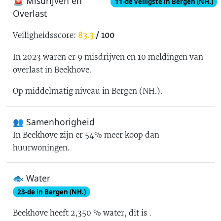
🚨 Misdrijven en
11
-de
veiligste in Bergen (NH.)
Overlast
Veiligheidsscore:
83.3
/ 100
In 2023 waren er
9
misdrijven en
10
meldingen van
overlast in
Beekhove
.
Op middelmatig niveau in Bergen (NH.)
.
👥 Samenhorigheid
In
Beekhove
zijn er
54% meer koop dan
huurwoningen
.
🐟 Water
23
-de in
Bergen (NH.)
Beekhove
heeft
2,350
% water
, dit is
.