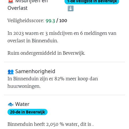
🚨 Misdrijven en
1
-de
veiligste in Beverwijk
Overlast
⬇️
Veiligheidsscore:
99.3
/ 100
In 2023 waren er
3
misdrijven en
6
meldingen van
overlast in
Binnenduin
.
Ruim ondergemiddeld in Beverwijk
.
👥 Samenhorigheid
In
Binnenduin
zijn er
82% meer koop dan
huurwoningen
.
🐟 Water
20
-de in
Beverwijk
Binnenduin
heeft
2,050
% water
, dit is
.