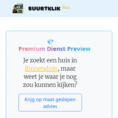
Buurtklik
Beta
💎
Premium Dienst Preview
Je zoekt een huis in
Binnenduin
, maar
weet je waar je nog
zou kunnen kijken?
Krijg op maat geslepen
advies