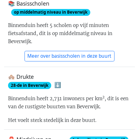
📚 Basisscholen
op middelmatig niveau in Beverwijk
Binnenduin
heeft
5
scholen op vijf minuten
fietsafstand
, dit is
op middelmatig niveau in
Beverwijk
.
Meer over basisscholen in deze buurt
🏘 Drukte
⬇️
28
-de in
Beverwijk
2
Binnenduin
heeft
2,731
inwoners per km
, dit is
een
van de rustigste buurten van Beverwijk
.
Het voelt
sterk stedelijk
in deze buurt.