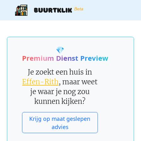
Buurtklik
Beta
💎
Premium Dienst Preview
Je zoekt een huis in
Effen-Rith
, maar weet
je waar je nog zou
kunnen kijken?
Krijg op maat geslepen
advies