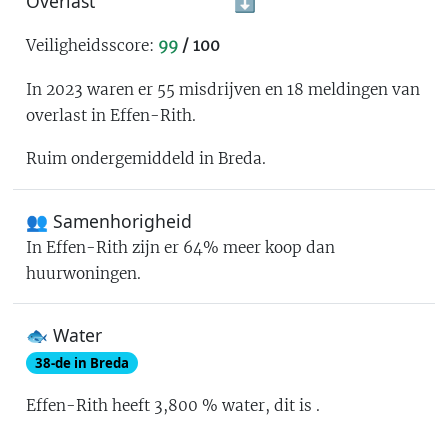
Overlast
⬇️
Veiligheidsscore:
99
/ 100
In 2023 waren er
55
misdrijven en
18
meldingen van
overlast in
Effen-Rith
.
Ruim ondergemiddeld in Breda
.
👥 Samenhorigheid
In
Effen-Rith
zijn er
64% meer koop dan
huurwoningen
.
🐟 Water
38
-de in
Breda
Effen-Rith
heeft
3,800
% water
, dit is
.