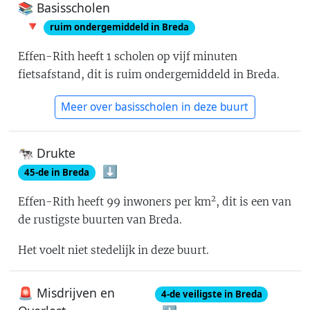
📚 Basisscholen
🔻
ruim ondergemiddeld in Breda
Effen-Rith
heeft
1
scholen op vijf minuten
fietsafstand
, dit is
ruim ondergemiddeld in Breda
.
Meer over basisscholen in deze buurt
🐄 Drukte
⬇️
45
-de in
Breda
2
Effen-Rith
heeft
99
inwoners per km
, dit is
een van
de rustigste buurten van Breda
.
Het voelt
niet stedelijk
in deze buurt.
🚨 Misdrijven en
4
-de
veiligste in Breda