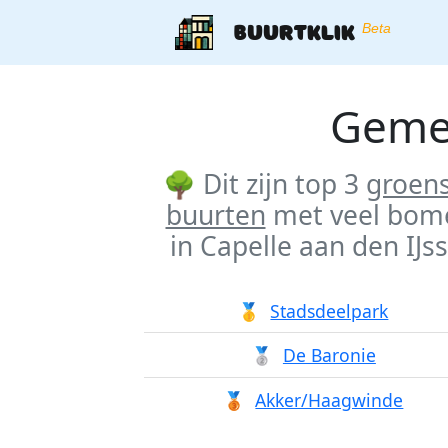
Buurtklik
Beta
Gem
🌳 Dit zijn top 3
groen
buurten
met veel bom
in
Capelle aan den IJss
🥇
Stadsdeelpark
🥈
De Baronie
🥉
Akker/Haagwinde