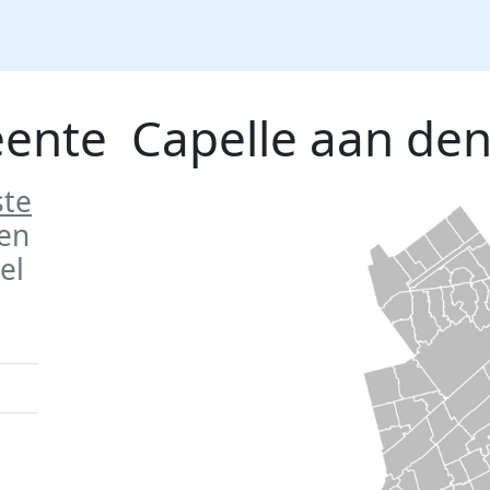
eente
Capelle aan den 
ste
en
el