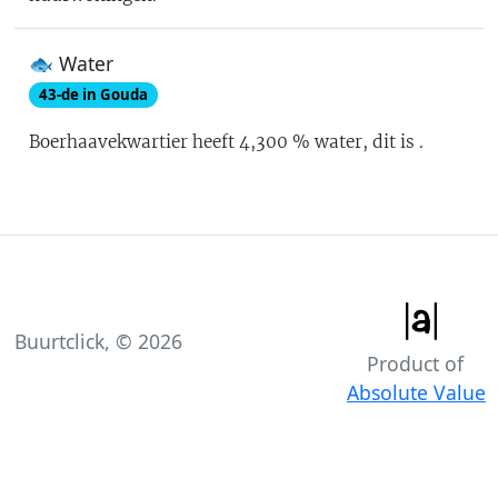
🐟 Water
43
-de in
Gouda
Boerhaavekwartier
heeft
4,300
% water
, dit is
.
Buurtclick, ©
2026
Product of
Absolute Value