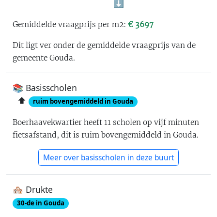
⬇️
Gemiddelde vraagprijs per m2:
€
3697
Dit ligt ver onder de gemiddelde vraagprijs van de
gemeente Gouda
.
📚 Basisscholen
⬆️
ruim bovengemiddeld in Gouda
Boerhaavekwartier
heeft
11
scholen op vijf minuten
fietsafstand
, dit is
ruim bovengemiddeld in Gouda
.
Meer over basisscholen in deze buurt
🏘 Drukte
30
-de in
Gouda