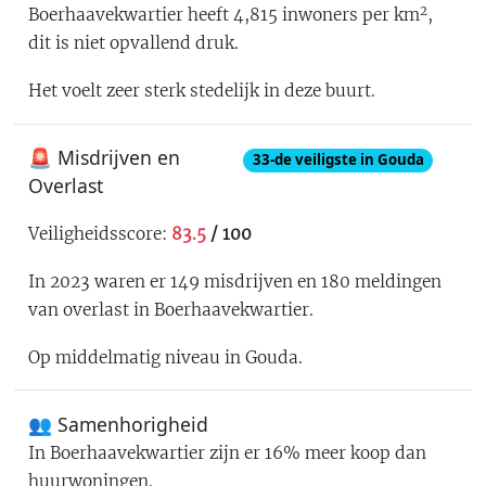
2
Boerhaavekwartier
heeft
4,815
inwoners per km
,
dit is
niet opvallend druk
.
Het voelt
zeer sterk stedelijk
in deze buurt.
🚨 Misdrijven en
33
-de
veiligste in Gouda
Overlast
Veiligheidsscore:
83.5
/ 100
In 2023 waren er
149
misdrijven en
180
meldingen
van overlast in
Boerhaavekwartier
.
Op middelmatig niveau in Gouda
.
👥 Samenhorigheid
In
Boerhaavekwartier
zijn er
16% meer koop dan
huurwoningen
.