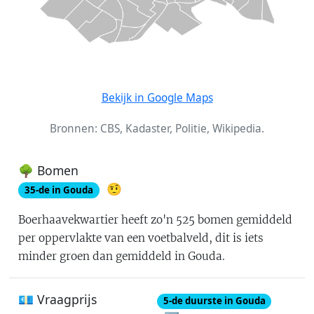
Bekijk in Google Maps
Bronnen: CBS, Kadaster, Politie, Wikipedia.
🌳 Bomen
🤨
35
-de in
Gouda
Boerhaavekwartier
heeft zo'n
525
bomen gemiddeld
per oppervlakte van een voetbalveld
, dit is
iets
minder groen dan gemiddeld in Gouda
.
💶 Vraagprijs
5
-de
duurste in Gouda