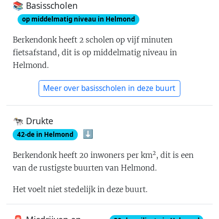
📚 Basisscholen
op middelmatig niveau in Helmond
Berkendonk
heeft
2
scholen op vijf minuten
fietsafstand
, dit is
op middelmatig niveau in
Helmond
.
Meer over basisscholen in deze buurt
🐄 Drukte
⬇️
42
-de in
Helmond
2
Berkendonk
heeft
20
inwoners per km
, dit is
een
van de rustigste buurten van Helmond
.
Het voelt
niet stedelijk
in deze buurt.