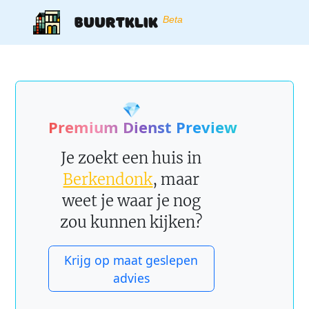
Buurtklik
Beta
💎
Premium Dienst Preview
Je zoekt een huis in
Berkendonk
, maar
weet je waar je nog
zou kunnen kijken?
Krijg op maat geslepen
advies