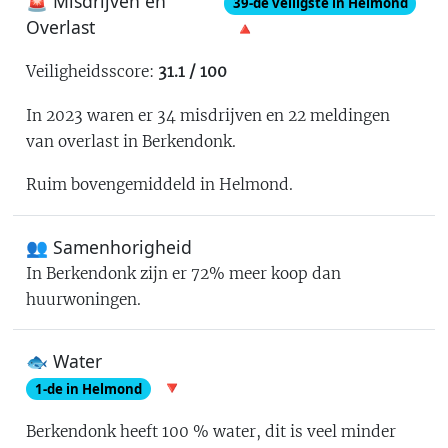
🚨 Misdrijven en
39
-de
veiligste in Helmond
Overlast
🔺
Veiligheidsscore:
31.1
/ 100
In 2023 waren er
34
misdrijven en
22
meldingen
van overlast in
Berkendonk
.
Ruim bovengemiddeld in Helmond
.
👥 Samenhorigheid
In
Berkendonk
zijn er
72% meer koop dan
huurwoningen
.
🐟 Water
🔻
1
-de in
Helmond
Berkendonk
heeft
100
% water
, dit is
veel minder