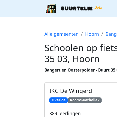
Buurtklik
Beta
Alle gemeenten
Hoorn
Bange
Schoolen op fiet
35 03
,
Hoorn
Bangert en Oosterpolder - Buurt 35
IKC De Wingerd
Overige
Rooms-Katholiek
389
leerlingen