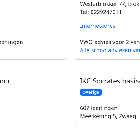
Westerblokker 77
,
Blok
Tel:
0229247011
Internetadres
eerlingen
VWO advies voor
2
van 
Alle schooladviezen va
voor
IKC Socrates basi
Overige
607
leerlingen
Meetketting 5
,
Zwaag