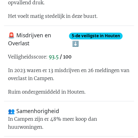
opvallend druk
.
Het voelt
matig stedelijk
in deze buurt.
🚨 Misdrijven en
5
-de
veiligste in Houten
Overlast
⬇️
Veiligheidsscore:
93.5
/ 100
In 2023 waren er
13
misdrijven en
26
meldingen van
overlast in
Campen
.
Ruim ondergemiddeld in Houten
.
👥 Samenhorigheid
In
Campen
zijn er
48% meer koop dan
huurwoningen
.