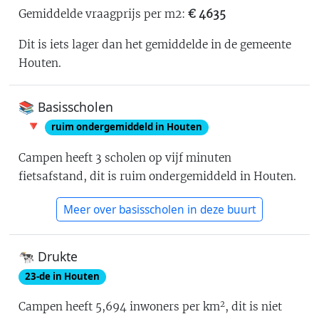
Gemiddelde vraagprijs per m2:
€
4635
Dit is iets lager dan het gemiddelde in de gemeente
Houten
.
📚 Basisscholen
🔻
ruim ondergemiddeld in Houten
Campen
heeft
3
scholen op vijf minuten
fietsafstand
, dit is
ruim ondergemiddeld in Houten
.
Meer over basisscholen in deze buurt
🐄 Drukte
23
-de in
Houten
2
Campen
heeft
5,694
inwoners per km
, dit is
niet