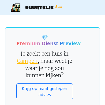
Buurtklik
Beta
💎
Premium Dienst Preview
Je zoekt een huis in
Campen
, maar weet je
waar je nog zou
kunnen kijken?
Krijg op maat geslepen
advies