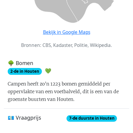
Bekijk in Google Maps
Bronnen: CBS, Kadaster, Politie, Wikipedia.
🌳 Bomen
💚
2
-de in
Houten
Campen
heeft zo'n
1223
bomen gemiddeld per
oppervlakte van een voetbalveld
, dit is
een van de
groenste buurten van Houten
.
💶 Vraagprijs
7
-de
duurste in Houten