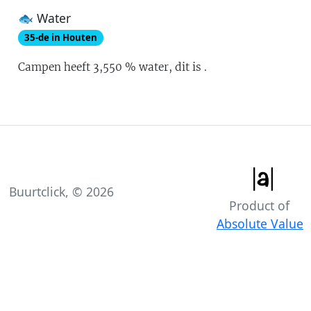
🐟 Water
35
-de in
Houten
Campen
heeft
3,550
% water
, dit is
.
Buurtclick, ©
2026
Product of
Absolute Value