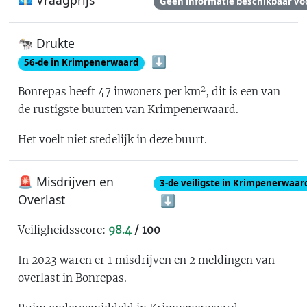
💶 Vraagprijs
Geen informatie beschikbaar vo
🐄 Drukte
⬇️
56
-de in
Krimpenerwaard
2
Bonrepas
heeft
47
inwoners per km
, dit is
een van
de rustigste buurten van Krimpenerwaard
.
Het voelt
niet stedelijk
in deze buurt.
🚨 Misdrijven en
3
-de
veiligste in Krimpenerwaar
Overlast
⬇️
Veiligheidsscore:
98.4
/ 100
In 2023 waren er
1
misdrijven en
2
meldingen van
overlast in
Bonrepas
.