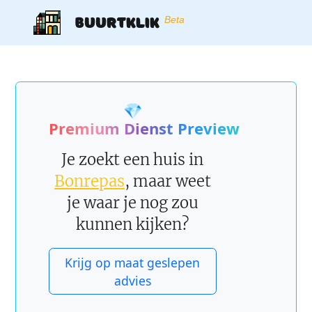
Buurtklik
Beta
💎
Premium Dienst Preview
Je zoekt een huis in
Bonrepas
, maar weet
je waar je nog zou
kunnen kijken?
Krijg op maat geslepen
advies