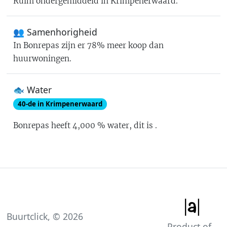
Ruim ondergemiddeld in Krimpenerwaard
.
👥 Samenhorigheid
In
Bonrepas
zijn er
78% meer koop dan
huurwoningen
.
🐟 Water
40
-de in
Krimpenerwaard
Bonrepas
heeft
4,000
% water
, dit is
.
Buurtclick, ©
2026
Product of