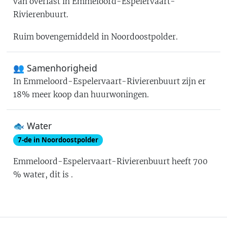
van overlast in
Emmeloord-Espelervaart-
Rivierenbuurt
.
Ruim bovengemiddeld in Noordoostpolder
.
👥 Samenhorigheid
In
Emmeloord-Espelervaart-Rivierenbuurt
zijn er
18% meer koop dan huurwoningen
.
🐟 Water
7
-de in
Noordoostpolder
Emmeloord-Espelervaart-Rivierenbuurt
heeft
700
% water
, dit is
.