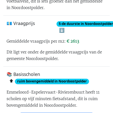
voetbalveld
, dit is
iets groener dan het gemiddelde
in Noordoostpolder
.
💶 Vraagprijs
5
-de
duurste in Noordoostpolder
⬇️
Gemiddelde vraagprijs per m2:
€
2613
Dit ligt ver onder de gemiddelde vraagprijs van de
gemeente Noordoostpolder
.
📚 Basisscholen
⬆️
ruim bovengemiddeld in Noordoostpolder
Emmeloord-Espelervaart-Rivierenbuurt
heeft
11
scholen op vijf minuten fietsafstand
, dit is
ruim
bovengemiddeld in Noordoostpolder
.